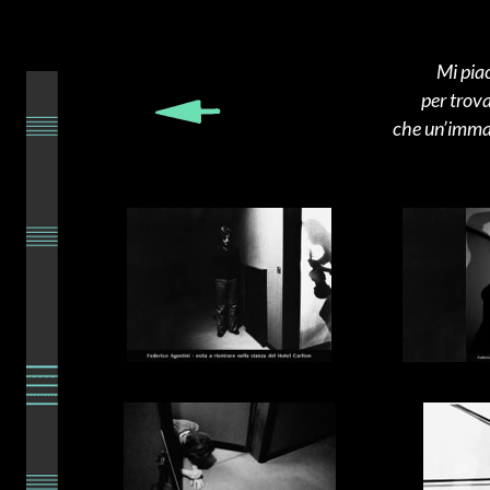
Mi pia
per trova
che un’imma